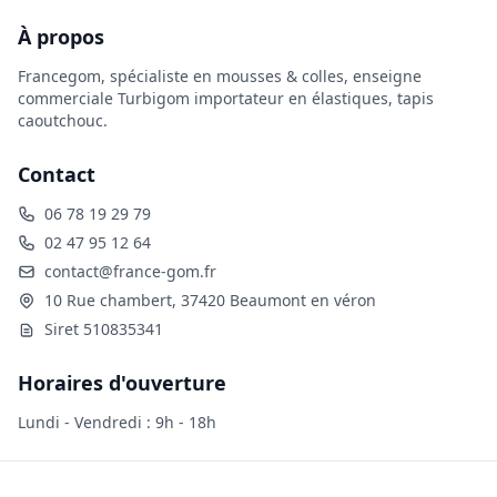
Et pour finir, le plastazote est anti UV, vous permettant par
exemple de décorer une vitrine exposée au soleil sans
À propos
Francegom, spécialiste en mousses & colles, enseigne
commerciale Turbigom importateur en élastiques, tapis
caoutchouc.
Contact
06 78 19 29 79
02 47 95 12 64
contact@france-gom.fr
10 Rue chambert, 37420 Beaumont en véron
Siret 510835341
Horaires d'ouverture
Lundi - Vendredi : 9h - 18h
2026 Francegom. Tous droits réservés.
CGU