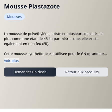
Mousse Plastazote
Mousses
La mousse de polyéthylène, existe en plusieurs densités, la
plus commune étant le 45 kg par mètre cube, elle existe
également en non feu (FR).
Cette mousse synthétique est utilisée pour le GN (grandeur
nature), dans la décoration et dans le spectacle. Mousse
Voir plus
thermoformable, elle peut aussi être latexée, collée, poncée,
et vous permettra de réaliser tous types de formes.
Demander un devis
Retour aux produits
C’est également une mousse que l’on utilise dans la
bagagerie pour ses vertus anti-chocs.
Le plastazote a un PH neutre, c’est pourquoi il est référencé
dans plusieurs musées nationaux pour le transport d’oeuvre
d’art.